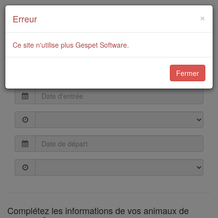
Réservez dans notre
×
Erreur
Hôtel
Ce site n'utilise plus Gespet Software.
Fermer
Dates
Complétez les informations de vos animaux de