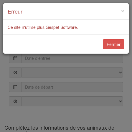
Réservez dans notre
×
Erreur
Hôtel
Ce site n'utilise plus Gespet Software.
Fermer
Dates
Complétez les informations de vos animaux de