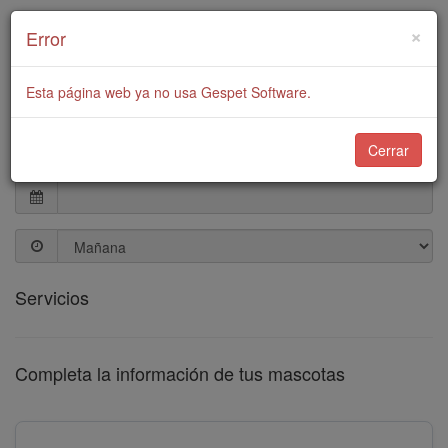
Pide cita de peluquería
×
Error
para tu mascota
Esta página web ya no usa Gespet Software.
Cerrar
Fecha
Servicios
Completa la información de tus mascotas